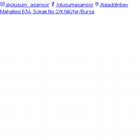
@olusum_asansor
/olusumasansor
Alaaddinbey
Mahallesi 634. Sokak No:2/K Nilüfer/Bursa