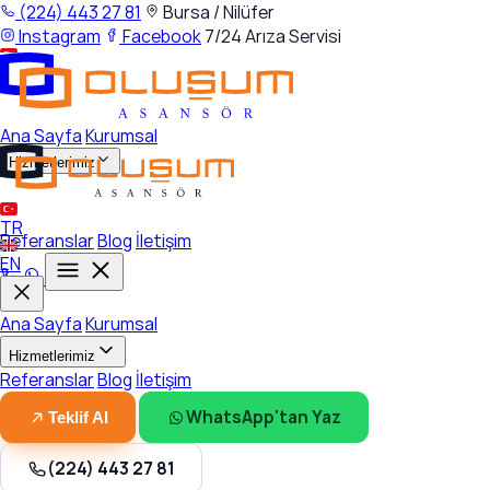
(224) 443 27 81
Bursa / Nilüfer
Instagram
Facebook
7/24 Arıza Servisi
TR
EN
Ana Sayfa
Kurumsal
Hizmetlerimiz
TR
Referanslar
Blog
İletişim
EN
Ana Sayfa
Kurumsal
Hizmetlerimiz
Referanslar
Blog
İletişim
Asansör Montaj / Kurulum
Asansör Revizyon /
Modernizasyon
Asansör Bakım
Asansör Servis / Arıza
WhatsApp'tan Yaz
Teklif Al
(224) 443 27 81