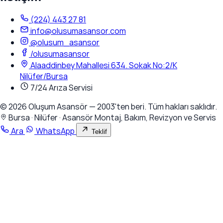
(224) 443 27 81
info@olusumasansor.com
@olusum_asansor
/olusumasansor
Alaaddinbey Mahallesi 634. Sokak No:2/K
Nilüfer/Bursa
7/24 Arıza Servisi
© 2026 Oluşum Asansör — 2003'ten beri. Tüm hakları saklıdır.
Bursa · Nilüfer · Asansör Montaj, Bakım, Revizyon ve Servis
Ara
WhatsApp
Teklif