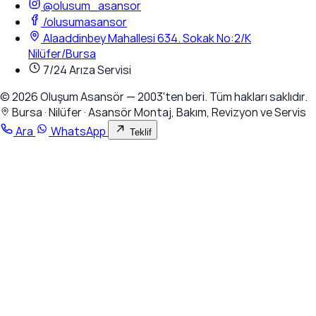
@olusum_asansor
/olusumasansor
Alaaddinbey Mahallesi 634. Sokak No:2/K
Nilüfer/Bursa
7/24 Arıza Servisi
© 2026 Oluşum Asansör — 2003'ten beri. Tüm hakları saklıdır.
Bursa · Nilüfer · Asansör Montaj, Bakım, Revizyon ve Servis
Ara
WhatsApp
Teklif