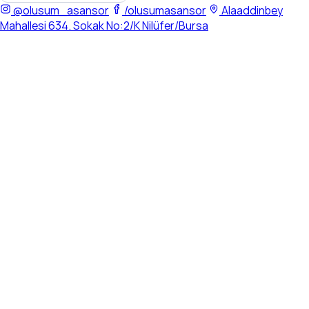
@olusum_asansor
/olusumasansor
Alaaddinbey
Mahallesi 634. Sokak No:2/K Nilüfer/Bursa