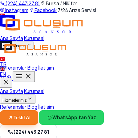
(224) 443 27 81
Bursa / Nilüfer
Instagram
Facebook
7/24 Arıza Servisi
TR
EN
Ana Sayfa
Kurumsal
Hizmetlerimiz
TR
Referanslar
Blog
İletişim
EN
Ana Sayfa
Kurumsal
Hizmetlerimiz
Referanslar
Blog
İletişim
Asansör Montaj / Kurulum
Asansör Revizyon /
Modernizasyon
Asansör Bakım
Asansör Servis / Arıza
WhatsApp'tan Yaz
Teklif Al
(224) 443 27 81